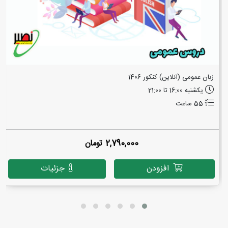
زبان عمومی (آنلاین) کنکور 1406
یکشنبه 16:00 تا 21:00
55 ساعت
2,790,000 تومان
افزودن
جزئیات