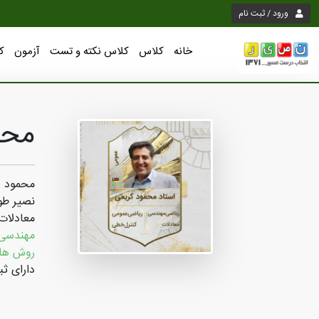
ورود / ثبت نام
خانه
کلاس
کلاس نکته و تست
آزمون
ک
محم
محمود ک
معادلات
مهندسی 
روش های
دارای ثب