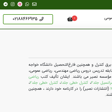
مومی
02188466935
0
رق کنترل و همچنین فارغ‌التحصیل دانشگاه خواجه
قطع دکتری گرایش کنترل می باشند. دارای بیش از ٣٠ سال سابقه تدریس دروس ریاضی مهندسی، ریاضی عمومی،
ی مؤسسه نصیر می باشند. ایشان تألیف کتب
ریاضی
انسیل جلد٢
،
کنترل خطی جلد١
،
کنترل خطی جلد٢
،
(انتشارات نصیر) را در کارنامه خود دارند ، همچنین
شند.