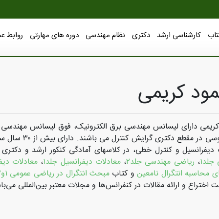
تاب
کارشناسی ارشد
دکتری
نظام مهندسی
دوره های مهارتی
روابط ع
ود کریمی
ریمی دارای لیسانس مهندسی برق الکترونیک، فوق لیسانس مهندسی ب
نصیر طوسی در م
 دیفرانسیل و کنترل خطی، در کلاسهای آمادگی کنکور ارشد و دکتر
جلد١
،
ریاضی مهندسی جلد٢
،
معادلات دیفرانسیل جلد١
،
معادلات دیفر
 محاسبه انتگرال نامعین
و کتاب
مبحث انتگرال در ریاضی عمومی ١و٢
ت اختراع و ارائه مقالات در کنفرانس‌ها و مجلات معتبر بین‌المللی می‌با