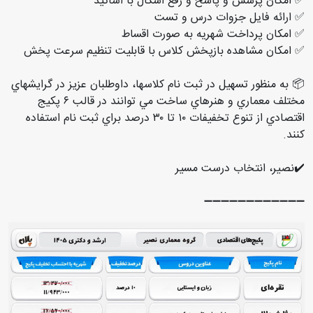
✅ امکان پرسش و پاسخ و رفع اشکال با اساتید
✅ ارائه فایل جزوات درس و تست
✅ امکان پرداخت شهریه به صورت اقساط
✅ امکان مشاهده بازپخش کلاس با قابلیت تنظیم سرعت پخش
📦 به منظور تسهيل در ثبت نام كلاسها، داوطلبان عزيز در گرايشهاي
مختلف معماري و هنرهاي ساخت مي توانند در قالب ٦ پكيج
اقتصادي از تنوع تخفيفات ١٠ تا ٣٠ درصد براي ثبت نام استفاده
كنند.
✔️نصیر، انتخاب درست مسیر
➖➖➖➖➖➖➖➖➖➖➖➖