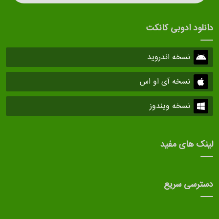
دانلود ادوبی کانکت
نسخه اندروید
نسخه آی او اس
نسخه ویندوز
لینک های مفید
دسترسی سریع