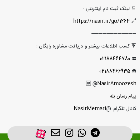
🛒 لینک ثبت نام اینترنتی :
https://nasir.ir/go/1264
🔗
➖➖➖➖➖➖➖➖➖➖➖➖
🔻 کسب اطلاعات بیشتر و دریافت مشاوره رایگان :
02188464780
☎️
02188466935
☎️
🆔 @
NasirAmoozesh
پیام رسان بله
کانال تلگرام: @
NasirMemari