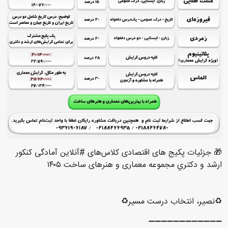
🎁 جزئیات پکیج های اقتصادی کلاس‌های #آنلاین آمادگی کنکور
ارشد و دكتري مجموعه معماری و هنرهای ساخت ۱۴۰۵
♻️نصیر، انتخاب درست مسیر♻️
➖➖➖➖➖➖➖➖➖➖➖➖