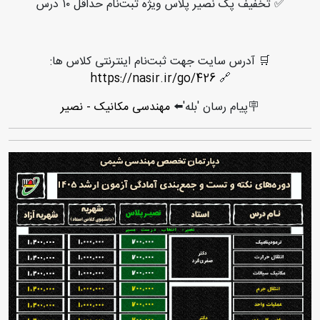
✅ تخفیف پک نصیر پلاس ویژه ثبت‌نام حداقل ۱۰ درس
🛒 آدرس سایت جهت ثبت‌نام اینترنتی کلاس ها:
https://nasir.ir/go/426
🔗
🪧پیام رسان 'بله'⬅️
مهندسی مکانیک - نصیر