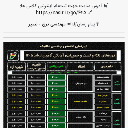
🛒 آدرس سایت جهت ثبت‌نام اینترنتی کلاس ها:
https://nasir.ir/go/425
🔗
🪧پیام رسان'بله'⬅️
مهندسی برق - نصیر