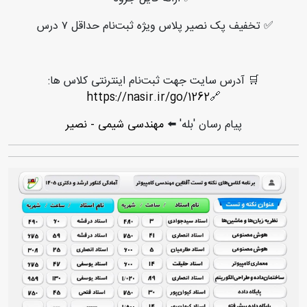
✅ تخفیف پک نصیر پلاس ویژه ثبت‌نام حداقل ۷ درس
🛒 آدرس سایت جهت ثبت‌نام اینترنتی کلاس ها:
https://nasir.ir/go/1262
🔗
پیام رسان 'بله' ⬅️
مهندسی شیمی - نصیر