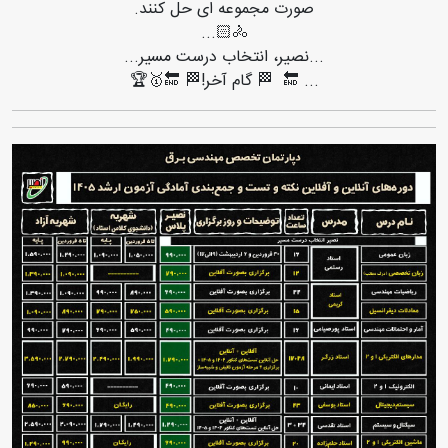
صورت مجموعه ای حل کنند.
‌‏🚴🏻...
...نصیر، انتخاب درست مسیر...
... 🔚 🏁 گام آخر!🏁 🔚🥇🏆