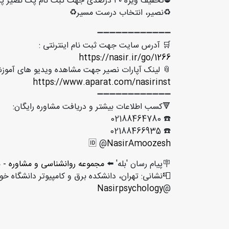
⛔️تخفیف ویژه ۳۰ درصدی جهت ثبت نام پک نصیر پلاس فقط تا دهم فروردین
♻️نصیر، انتخاب درست مسیر♻️
➖➖➖➖➖➖➖➖➖➖➖➖
🛒 آدرس سایت جهت ثبت نام اینترنتی :
https://nasir.ir/go/1266
📎 لینک آپارات نصیر جهت مشاهده ویدیو های آموزش
https://www.aparat.com/nasirinst
➖➖➖➖➖➖➖➖➖➖➖➖
🔻کسب اطلاعات بیشتر و دریافت مشاوره رایگان:
☎️ 02188464780
☎️ 02188466935
🆔 @
NasirAmoozesh
🪧پیام رسان 'بله' ⬅️
مجموعه روانشناسی و مشاوره - 
📮نشانی: تهران، دانشکده برق و کامپیوتر دانشگاه خ
Nasirpsychology
@