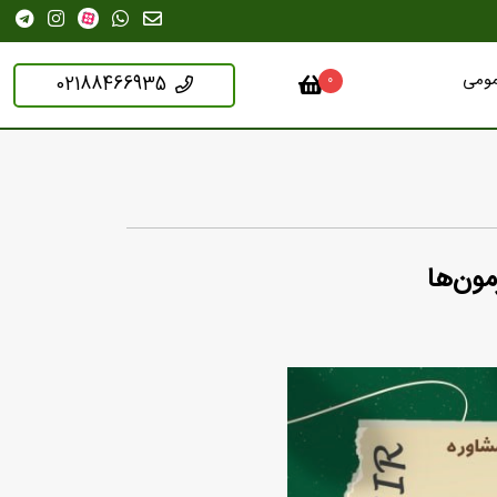
مومی
02188466935
0
مون‌ها