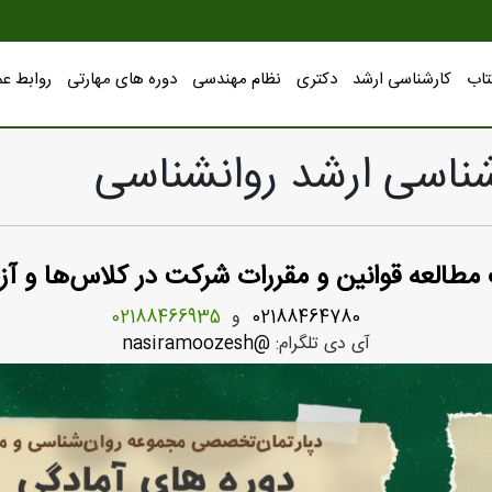
تاب
کارشناسی ارشد
دکتری
نظام مهندسی
دوره های مهارتی
روابط ع
شناسی ارشد روانشناسی
مطالعه
قوانین
و مقررات شرکت در کلاس‌ها و آز
02188464780
و
02188466935
آی دی تلگرام:
@nasiramoozesh