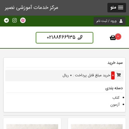
مرکز خدمات آموزشی نصیر
منو
ورود / ثبت نام
02188466935
0
سبد خرید
0
خرید
مبلغ قابل پرداخت :
0
ریال
دسته بندی
کتاب
آزمون