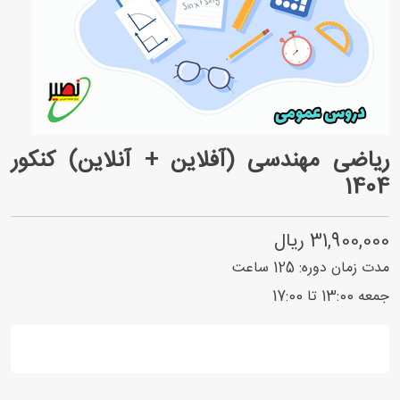
ریاضی مهندسی (آفلاین + آنلاین) کنکور
1404
31,900,000 ریال
مدت زمان دوره:
125
ساعت
جمعه 13:00 تا 17:00