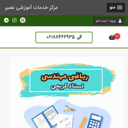
مرکز خدمات آموزشی نصیر
منو
ورود / ثبت نام
02188466935
0