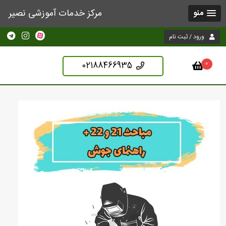
مرکز خدمات آموزشی نصیر
منو
ورود / ثبت نام
02188466935
0