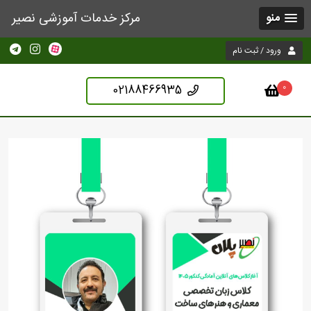
مرکز خدمات آموزشی نصیر
منو
ورود / ثبت نام
02188466935
0