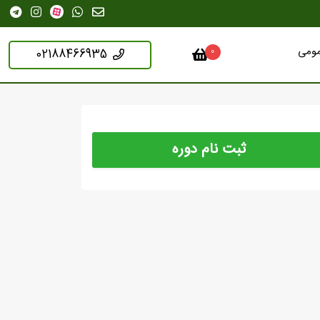
مومی
02188466935
0
ثبت نام دوره