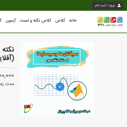
ورود / ثبت نام
خانه
کلاس
کلاس نکته و تست
آزمون
ک
نکته 
(آفلاین)
5,000,000
مدت زما