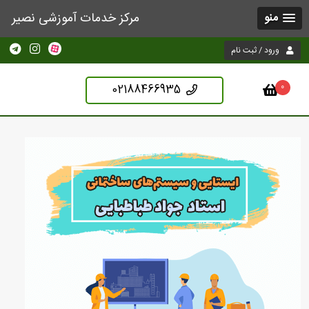
مرکز خدمات آموزشی نصیر
منو
ورود / ثبت نام
02188466935
0