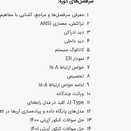
سرفصل‌های دوره:
معرفی سرفصل‌ها و مراجع، آشنایی با مفاهیم پ
تراکنش، معماری ANSI
دید ادراکی
دید داخلی
کاتالوگ سیستم
نمودار ER
خواص ارتباط Is-A
تخصیص
ادامه خواص ارتباط Is-A
وراثت چندگانه
U-Type، کلید در مدل رابطه‌ای
مدل‌های پایگاه داده و پیاده‌سازی آن‌ها در SQL Server
حل سوالات کنکور آی‌تی 1400
حل سوالات کنکور آی‌تی 1401