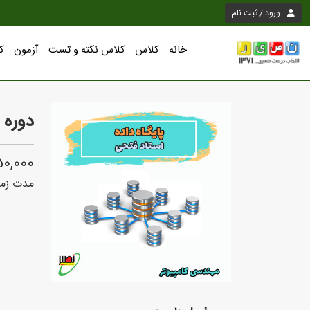
ورود / ثبت نام
خانه
کلاس
کلاس نکته و تست
آزمون
ک
دوره 
9,950,000
مدت زما