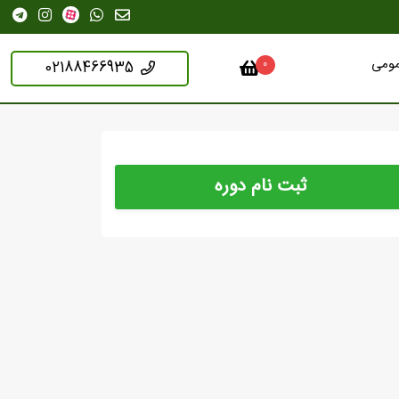
مومی
02188466935
0
ثبت نام دوره