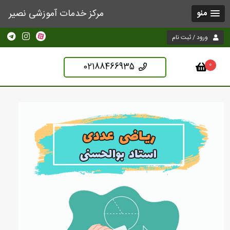
مرکز خدمات آموزشی نصیر
منو
ورود / ثبت نام
02188466935
0