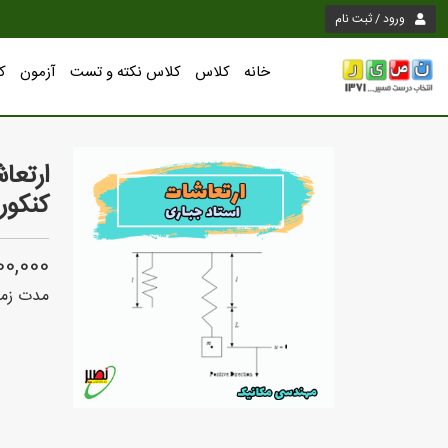
ورود / ثبت نام
خانه
کلاس
کلاس نکته و تست
آزمون
ک
ارتعا
کنکور 405
,000,000
مدت زما