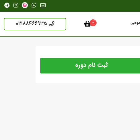
مومی
02188466935
0
ثبت نام دوره