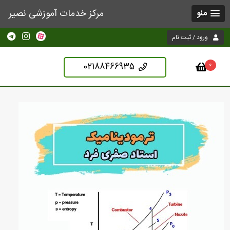
مرکز خدمات آموزشی نصیر
منو
ورود / ثبت نام
02188466935
0