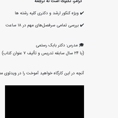
'گرامر، تكنيك است نه ترجمه'
✔️ ویژه کنکور ارشد و دکتری کلیه رشته ها
✔️ بررسی تمامی سرفصل‌های مهم در ١٨ ساعت
🎓 مدرس: دکتر بابک رستمی
(با ٢٤ سال سابقه تدریس و تألیف ٧ عنوان کتاب)
آنچه در اين كارگاه خواهيد آموخت را در ويدئوی معر