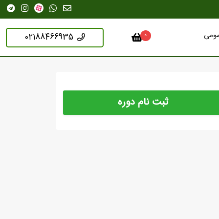
مومی
02188466935
0
ثبت نام دوره