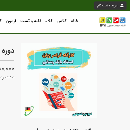
ورود / ثبت نام
خانه
کلاس
کلاس نکته و تست
آزمون
ک
دوره آ
11,900,000
مدت زما