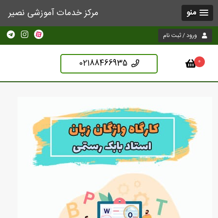
مرکز خدمات آموزشی نصیر
منو
ورود / ثبت نام
02188466935
0