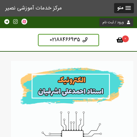
مرکز خدمات آموزشی نصیر
منو
ورود / ثبت نام
02188466935
0