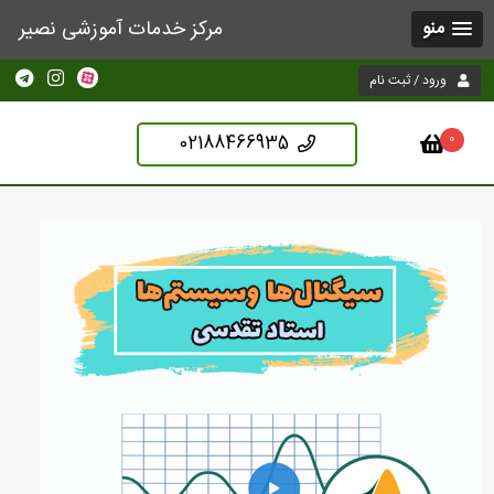
مرکز خدمات آموزشی نصیر
منو
ورود / ثبت نام
02188466935
0