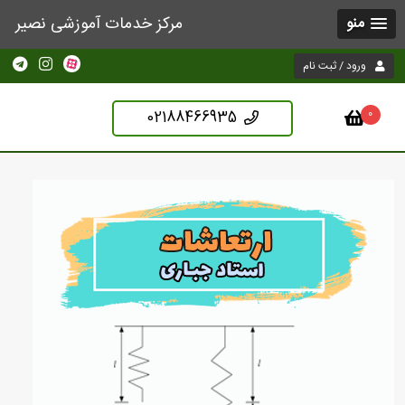
مرکز خدمات آموزشی نصیر
منو
ورود / ثبت نام
02188466935
0