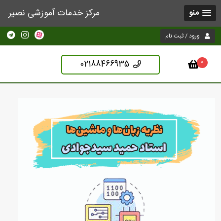
مرکز خدمات آموزشی نصیر
منو
ورود / ثبت نام
02188466935
0