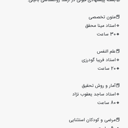
📚بسته پیشنهادی قبولی در ارشد روانشناسی بالینی:
📕متون تخصصی
🔹استاد مینا محقق
🔸30 ساعت
📕علم النفس
🔹استاد فریبا گودرزی
🔸20 ساعت
📕آمار و روش تحقیق
🔹استاد ساجد یعقوب نژاد
🔸80 ساعت
📕مرضی و کودکان استثنایی