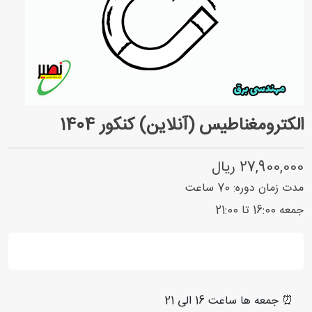
الکترومغناطیس (آنلاین) کنکور 1404
27,900,000 ریال
مدت زمان دوره:
70
ساعت
جمعه 16:00 تا 21:00
⏰ جمعه ها ساعت 16 الی 21