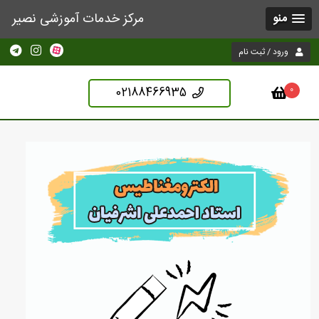
مرکز خدمات آموزشی نصیر
منو
ورود / ثبت نام
02188466935
0