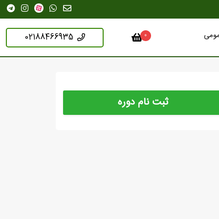
مومی
02188466935
0
ثبت نام دوره