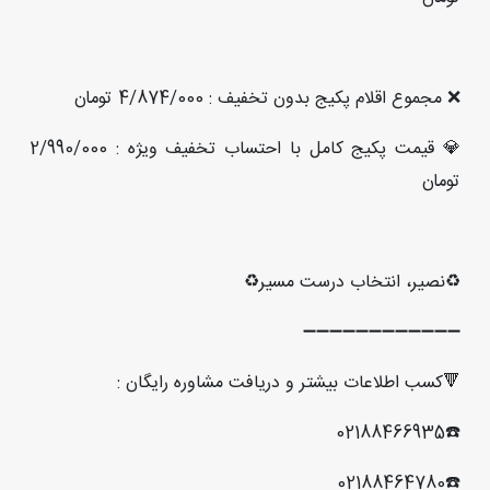
❌ مجموع اقلام پکیج بدون تخفیف : 4/874/000 تومان
💎 قیمت پکیج کامل با احتساب تخفیف ویژه : 2/990/000
تومان
♻️نصیر، انتخاب درست مسیر♻️
➖➖➖➖➖➖➖➖➖➖➖➖
🔻کسب اطلاعات بیشتر و دریافت مشاوره رایگان :
☎️02188466935
☎️02188464780