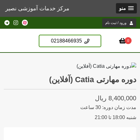
مرکز خدمات آموزشی نصیر
منو
ورود / ثبت نام
02188466935
0
دوره مهارتی Catia (آفلاین)
8,400,000 ریال
مدت زمان دوره:
30
ساعت
شنبه 18:00 تا 21:00