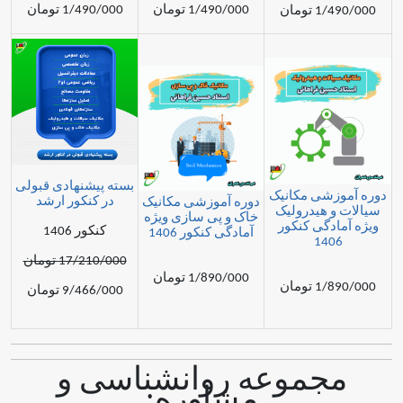
1/490/000 تومان
1/490/000 تومان
مان
بسته پیشنهادی قبولی
شی مکانیک
در کنکور ارشد
دوره آموزشی مکانیک
هیدرولیک
خاک و پی سازی ویژه
گی کنکور
کنکور 1406
آمادگی کنکور 1406
14
17/210/000 تومان
1/890/000 تومان
مان
9/466/000 تومان
موعه روانشناسی و
مشاوره: