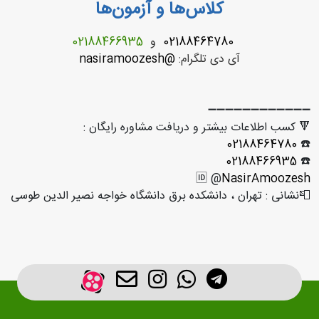
کلاس‌ها و آزمون‌ها
02188464780
و
02188466935
آی دی تلگرام:
@nasiramoozesh
➖➖➖➖➖➖
اعات بیشتر و دریافت مشاوره رایگان :
02188
02188
🆔 @
Nasir
تهران ، دانشکده برق دانشگاه خواجه نصیر الدین طوسی