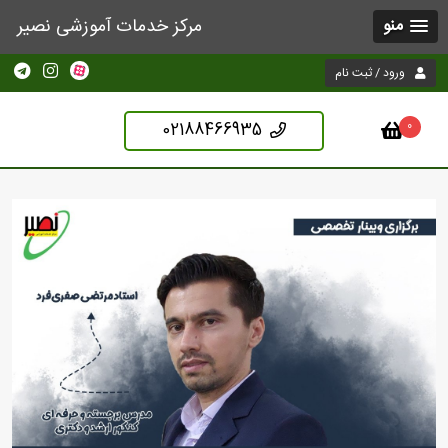
مرکز خدمات آموزشی نصیر
منو
ورود / ثبت نام
02188466935
0